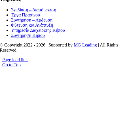
Σχεδίαση – Διαμόρφωση
Έργα Πρασίνου
Συντήρηση – Άρδευση
Φύτευση και Ανάπτυξη
Υπηρεσία Διαχείρισης Κήπου
Συντήρηση Κήπου
© Copyright 2022 - 2026 | Supported by
MG Leading
| All Rights
Reserved
Page load link
Go to Top