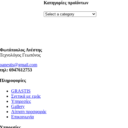
Κατηγορίες προϊόντων
Φωτόπουλος Ανέστης
Τεχνολόγος Γεωπόνος
oanestis@gmail.com
τηλ: 6947612753
Πληροφορίες
GRASTIS
Σχετικά με εμάς
Υπηρεσίες
Gallery
Αίτηση προσφοράς
Επικοινωνία
Υπηρεσίες