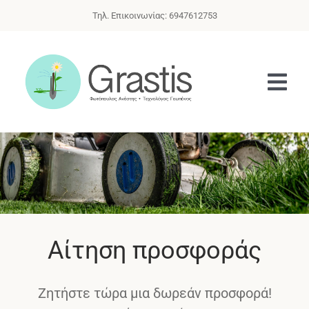
Μετάβαση
Τηλ. Επικοινωνίας: 6947612753
στο
περιεχόμενο
Tog
Navi
ΑΡΧΙΚΗ
ΠΡΟΦΙΛ
ΥΠΗΡΕΣΙΕΣ
Αίτηση προσφοράς
ESHOP
ΑΙΤΗΣΗ ΠΡΟΣΦΟΡΑΣ
Ζητήστε τώρα μια δωρεάν προσφορά!
ΕΠΙΚΟΙΝΩΝΙΑ